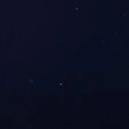
英格兰夺冠有望世界杯最新战力分析与夺冠前景预测