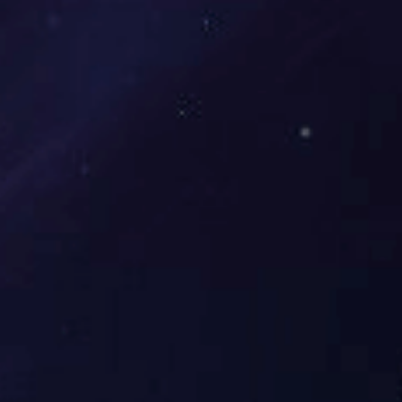
世界杯足球比分实时追踪豪门对决精彩瞬间与冠军之路全景解析