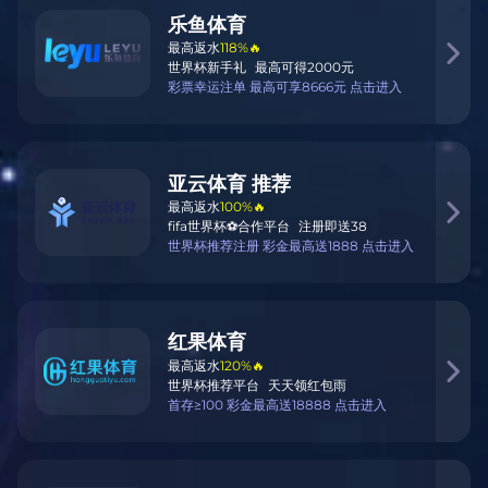
Our Cases
合作实例
2026世界杯积分榜最新形势解析各队排名出线竞争全景观察